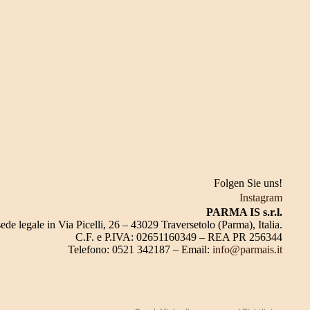
Folgen Sie uns!
Instagram
PARMA IS s.r.l.
sede legale in Via Picelli, 26 – 43029 Traversetolo (Parma), Italia.
C.F. e P.IVA: 02651160349 – REA PR 256344
Telefono: 0521 342187 – Email:
info@parmais.it
Datenschutzerklärung