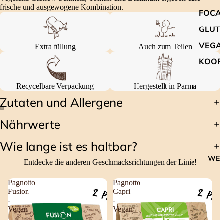
frische und ausgewogene Kombination.
FOCA
GLUT
VEG
Extra füllung
Auch zum Teilen
KOO
Recycelbare Verpackung
Hergestellt in Parma
Zutaten und Allergene
Nährwerte
Wie lange ist es haltbar?
WE
Entdecke die anderen Geschmacksrichtungen der Linie!
Pagnotto
Pagnotto
Fusion
Capri
-
-
Vegan
Vegan