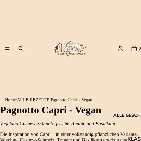
Home
/
ALLE REZEPTE
/
Pagnotto Capri - Vegan
Pagnotto Capri - Vegan
ALLE GESC
Vegeluna Cashew-Schmelz, frische Tomate und Basilikum
Die Inspiration von Capri – in einer vollständig pflanzlichen Variante.
KLAS
Vegeluna Cashew-Schmelz, Tomate und Basilikum ergeben eine