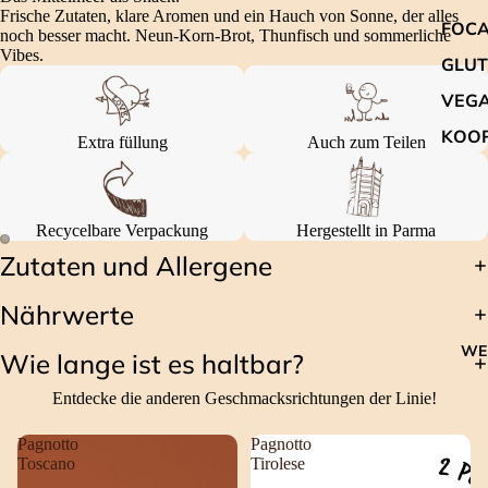
Frische Zutaten, klare Aromen und ein Hauch von Sonne, der alles
FOCA
noch besser macht. Neun-Korn-Brot, Thunfisch und sommerliche
Vibes.
GLUT
VEG
KOO
Extra füllung
Auch zum Teilen
Recycelbare Verpackung
Hergestellt in Parma
Zutaten und Allergene
Nährwerte
WE
Wie lange ist es haltbar?
Entdecke die anderen Geschmacksrichtungen der Linie!
Pagnotto
Pagnotto
Toscano
Tirolese