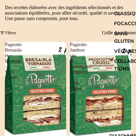
Des recettes élaborées avec des ingrédients sélectionnés et des
CLASSIQ
associations équilibrées, pour allier sécurité, qualité et saveur.
Une pause sans compromis, pour tous.
FOCACC
Filtrer
Grille de colonne
SANS
GLUTEN
Pagnotto
Pagnotto
Bresaola
Jambon
VÉGANE
et
cru
COLLAB
Fromage
et
-
Parmigiano
TIONS
Sans
Reggiano
Gluten
-
Sans
gluten
QUI SOMME