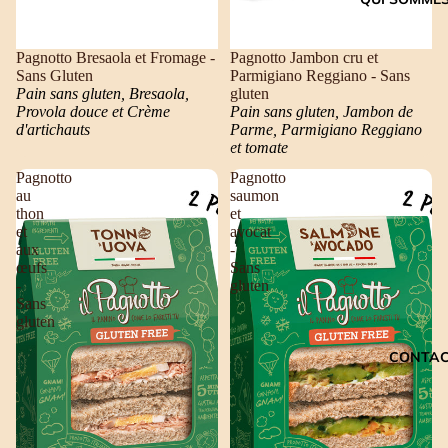
Pagnotto Bresaola et Fromage -
Pagnotto Jambon cru et
Sans Gluten
Parmigiano Reggiano - Sans
Pain sans gluten, Bresaola,
gluten
Provola douce et Crème
Pain sans gluten, Jambon de
d'artichauts
Parme, Parmigiano Reggiano
et tomate
Pagnotto
Pagnotto
au
saumon
thon
et
et
avocat
aux
-
œufs
Sans
-
gluten
Sans
gluten
CONTA