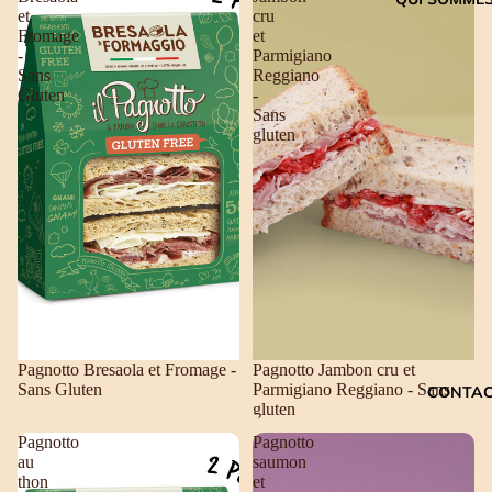
et
cru
Fromage
et
-
Parmigiano
Sans
Reggiano
Gluten
-
Sans
gluten
Pagnotto Bresaola et Fromage -
Pagnotto Jambon cru et
Sans Gluten
Parmigiano Reggiano - Sans
CONTA
gluten
Pagnotto
Pagnotto
au
saumon
thon
et