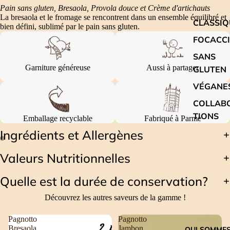
Pain sans gluten, Bresaola, Provola douce et Crème d'artichauts
La bresaola et le fromage se rencontrent dans un ensemble équilibré et
CLASSIQ
bien défini, sublimé par le pain sans gluten.
FOCACC
SANS
Garniture généreuse
Aussi à partager
GLUTEN
VÉGANE
COLLAB
TIONS
Emballage recyclable
Fabriqué à Parme
Ingrédients et Allergènes
Valeurs Nutritionnelles
Quelle est la durée de conservation?
Découvrez les autres saveurs de la gamme !
Pagnotto
Pagnotto
Bresaola
Jambon
QUI SOMME