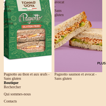
et
avocat
aux
-
œufs
Sans
-
gluten
Sans
gluten
PLUS
Pagnotto au thon et aux œufs -
Pagnotto saumon et avocat -
Sans gluten
Sans gluten
Boutique
Rechercher
Qui sommes-nous
Contacts