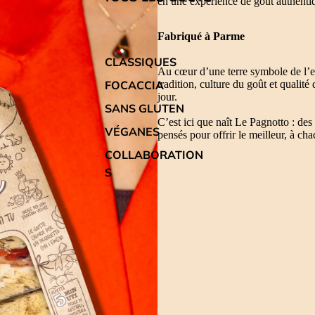
en une expérience de goût authenti
Fabriqué à Parme
CLASSIQUES
Au cœur d’une terre symbole de l’e
tradition, culture du goût et qualite
FOCACCIA
jour.
SANS GLUTEN
C’est ici que naît Le Pagnotto : des
VÉGANES
pensés pour offrir le meilleur, à c
COLLABORATION
S