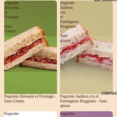
Pagnotto
Pagnotto
Bresaola
Jambon
et
cru
Fromage
et
-
Parmigiano
Sans
Reggiano
Gluten
-
Sans
gluten
CONTA
Pagnotto Bresaola et Fromage -
Pagnotto Jambon cru et
Sans Gluten
Parmigiano Reggiano - Sans
gluten
Pagnotto
Pagnotto