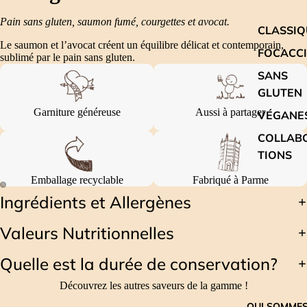
Pain sans gluten, saumon fumé, courgettes et avocat.
CLASSIQ
Le saumon et l’avocat créent un équilibre délicat et contemporain,
FOCACC
sublimé par le pain sans gluten.
SANS
GLUTEN
Garniture généreuse
Aussi à partager
VÉGANE
COLLAB
TIONS
Emballage recyclable
Fabriqué à Parme
Ingrédients et Allergènes
Valeurs Nutritionnelles
Quelle est la durée de conservation?
Découvrez les autres saveurs de la gamme !
QUI SOMME