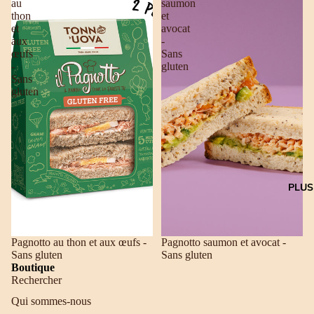
au
saumon
thon
et
et
avocat
aux
-
œufs
Sans
-
gluten
Sans
gluten
PLUS
Pagnotto au thon et aux œufs -
Pagnotto saumon et avocat -
Sans gluten
Sans gluten
Boutique
Rechercher
Qui sommes-nous