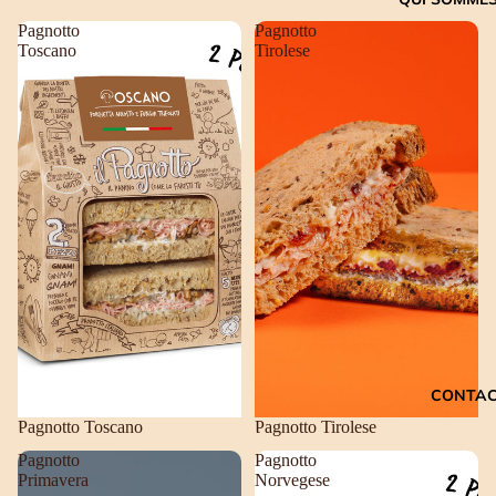
Pagnotto
Pagnotto
Toscano
Tirolese
CONTA
Pagnotto Toscano
Pagnotto Tirolese
Pagnotto
Pagnotto
Primavera
Norvegese